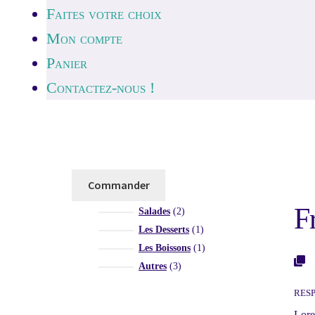
Faites votre choix
Mon compte
Panier
Contactez-nous !
A table !
Commander
F
2
Salades
2
produits
1
Les Desserts
1
produit
1
Les Boissons
1
produit
3
Autres
3
produits
RESP
Lore