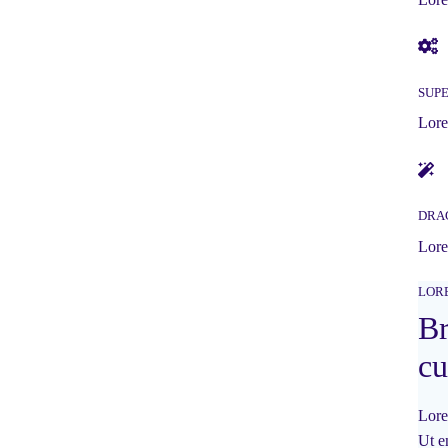
SUP
Lore
DRA
Lore
LOR
Br
cu
Lore
Ut e