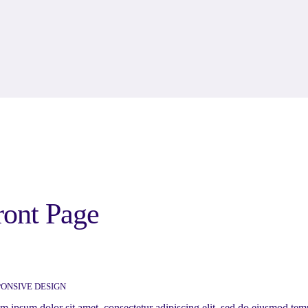
ront Page
ONSIVE DESIGN
m ipsum dolor sit amet, consectetur adipiscing elit, sed do eiusmod temp