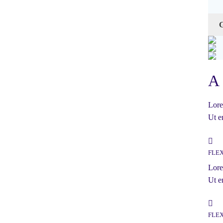
A 
Lore
Ut e
FLE
Lore
Ut e
FLE